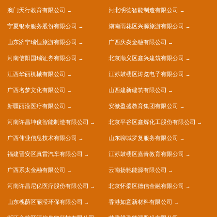
澳门天行教育有限公司
河北明德智能制造有限公司
宁夏银泰服务股份有限公司
湖南雨花区兴源旅游有限公司
山东济宁瑞恒旅游有限公司
广西庆炎金融有限公司
河南信阳国瑞证券有限公司
北京顺义区鑫兴建筑有限公司
江西华丽机械有限公司
江苏鼓楼区涛览电子有限公司
广西名梦文化有限公司
山西建新建筑有限公司
新疆丽滢医疗有限公司
安徽盈盛教育集团有限公司
河南许昌坤俊智能制造有限公司
北京平谷区鑫辉化工股份有限公司
广西伟业信息技术有限公司
山东聊城罗复服务有限公司
福建晋安区真雷汽车有限公司
江苏鼓楼区嘉青教育有限公司
广西系太金融有限公司
云南扬驰能源有限公司
河南许昌尼亿医疗股份有限公司
北京怀柔区德信金融有限公司
山东槐荫区丽滢环保有限公司
香港如意新材料有限公司